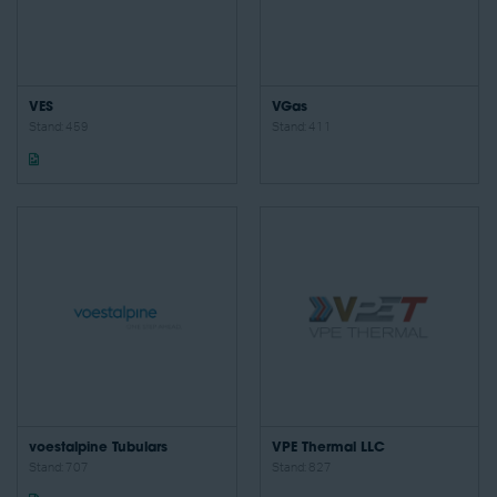
VES
VGas
Stand: 459
Stand: 411
voestalpine Tubulars
VPE Thermal LLC
Stand: 707
Stand: 827