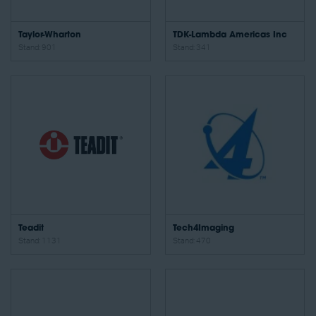
Taylor-Wharton
TDK-Lambda Americas Inc
Stand: 901
Stand: 341
Teadit
Tech4Imaging
Stand: 1131
Stand: 470