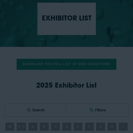
EXHIBITOR LIST
DOWNLOAD THE FULL LIST OF 2025 EXHIBITORS
2025 Exhibitor List
Search
Filters
All
0 - 9
A
B
C
D
E
F
G
H
I