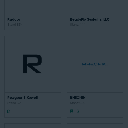
Radcor
ReadyFlo Systems, LLC
Stand: 854
Stand: 444
Rexgear | Kewell
RHEONIK
Stand: 521
Stand: 950