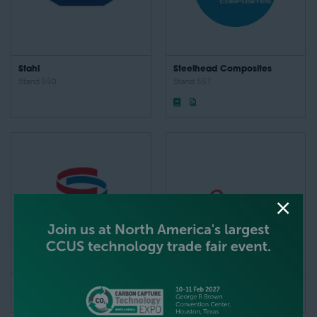
Stahl
Steelhead Composites
Stand: 550
Stand: 557
Stirling Cryogenics
SUCO ESI North America
Stand: 367
Stand: 440