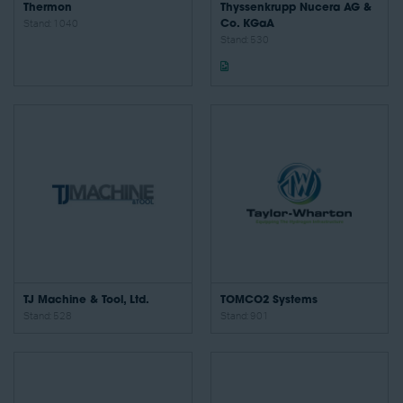
Thermon
Thyssenkrupp Nucera AG &
Stand: 1040
Co. KGaA
Stand: 530
TJ Machine & Tool, Ltd.
TOMCO2 Systems
Stand: 528
Stand: 901